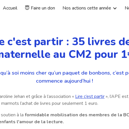
Accueil
😇 Faire un don
Nos actions cette année
N
ip to main content
Skip to navigat
e c'est partir : 35 livres d
maternelle au CM2 pour 1
n qu’à soi moins cher qu’un paquet de bonbons, c’est p
commence aujourd’hui !
roline Jehan et grâce à l’association «
Lire c’est partir
», l’APE es
 marmots l’achat de livres pour seulement 1 euro.
n soutien à la
formidable mobilisation des membres de la B
nfants l'amour de la lecture.