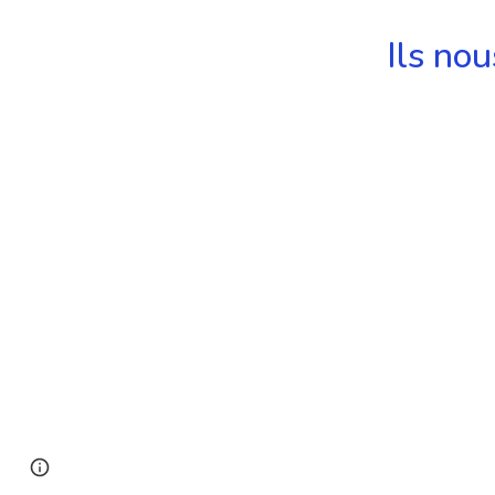
Ils no
Google Sites
Report abuse