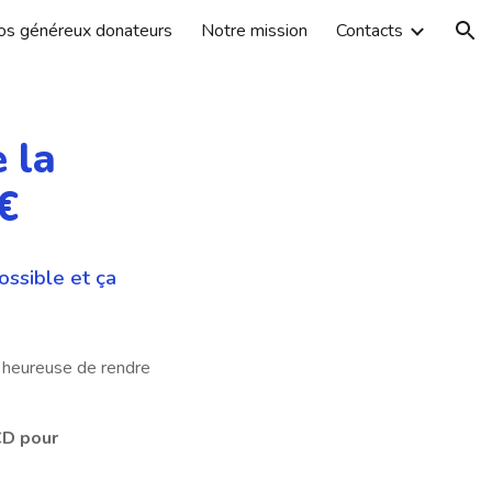
os généreux donateurs
Notre mission
Contacts
ion
e la
€
ossible et ça
t heureuse de rendre
CD pour